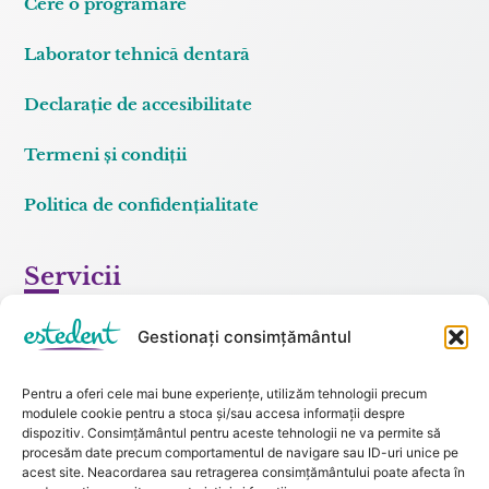
Cere o programare
Laborator tehnică dentară
Declarație de accesibilitate
Termeni și condiții
Politica de confidențialitate
Servicii
Chirurgie dentoalveolară
Gestionați consimțământul
Implantologie orală
Pentru a oferi cele mai bune experiențe, utilizăm tehnologii precum
modulele cookie pentru a stoca și/sau accesa informații despre
Odontologie și endodonție
dispozitiv. Consimțământul pentru aceste tehnologii ne va permite să
procesăm date precum comportamentul de navigare sau ID-uri unice pe
Ortodonție și pedondonție
acest site. Neacordarea sau retragerea consimțământului poate afecta în